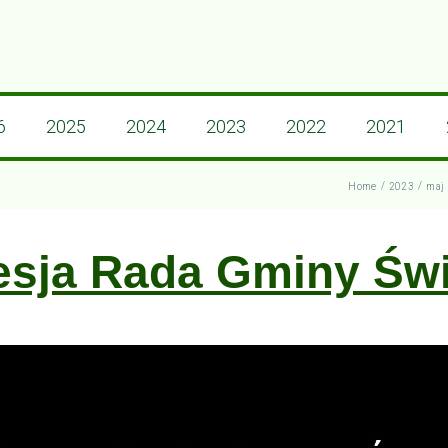
6
2025
2024
2023
2022
2021
/
/
Home
2023
maj
esja Rada Gminy Św