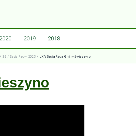
2020
2019
2018
/
/
/
25
Sesja Rady - 2023
LXIV Sesja Rada Gminy Świeszyno
ieszyno