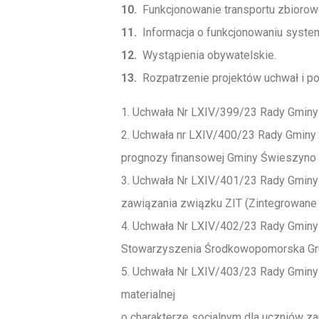
10.
Funkcjonowanie transportu zbiorow
11.
Informacja o funkcjonowaniu syst
12.
Wystąpienia obywatelskie.
13.
Rozpatrzenie projektów uchwał i po
1. Uchwała Nr LXIV/399/23 Rady Gminy 
2. Uchwała nr LXIV/400/23 Rady Gminy 
prognozy finansowej Gminy Świeszyno 
3. Uchwała Nr LXIV/401/23 Rady Gminy
zawiązania związku ZIT (Zintegrowane I
4. Uchwała Nr LXIV/402/23 Rady Gminy
Stowarzyszenia Środkowopomorska Gru
5. Uchwała Nr LXIV/403/23 Rady Gminy 
materialnej
o charakterze socjalnym dla uczniów z