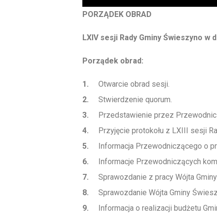
PORZĄDEK OBRAD
LXIV
sesji Rady Gminy Świeszyno
w d
Porządek obrad:
1.
Otwarcie obrad sesji.
2.
Stwierdzenie quorum.
3.
Przedstawienie przez Przewodnic
4.
Przyjęcie protokołu z LXIII sesji R
5.
Informacja Przewodniczącego o pr
6.
Informacje Przewodniczących komi
7.
Sprawozdanie z pracy Wójta Gmin
8.
Sprawozdanie Wójta Gminy Świeszyn
9.
Informacja o realizacji budżetu G