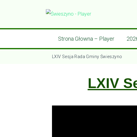
Strona Głowna – Player
202
LXIV Sesja Rada Gminy Świeszyno
LXIV S