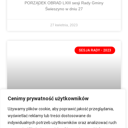
PORZĄDEK OBRAD LXIII sesji Rady Gminy
Świeszyno w dniu 27
27 kwietnia, 2023
SESJA RADY - 2023
Cenimy prywatność użytkowników
Używamy plików cookie, aby poprawić jakość przeglądania,
LXII Sesja Rada Gminy Świeszyno
wyświetlać reklamy lub treści dostosowane do
indywidualnych potrzeb użytkowników oraz analizować ruch
PORZĄDEK OBRADLXII sesji Rady Gminy